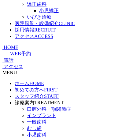
矯正歯科
小児矯正
いびき治療
医院風景・設備紹介
CLINIC
採用情報
RECRUIT
アクセス
ACCESS
HOME
WEB予約
電話
アクセス
MENU
ホーム
HOME
初めての方へ
FIRST
スタッフ紹介
STAFF
診療案内
TREATMENT
口腔外科・顎関節症
インプラント
一般歯科
むし歯
小児歯科