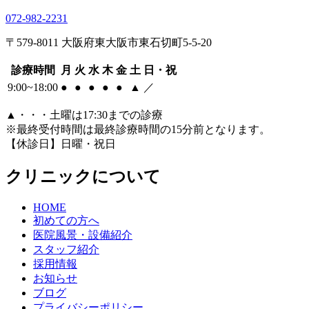
072-982-2231
〒579-8011 大阪府東大阪市東石切町5-5-20
診療時間
月
火
水
木
金
土
日・祝
9:00~18:00
●
●
●
●
●
▲
／
▲
・・・土曜は17:30までの診療
※最終受付時間は最終診療時間の15分前となります。
【休診日】日曜・祝日
クリニックについて
HOME
初めての方へ
医院風景・設備紹介
スタッフ紹介
採用情報
お知らせ
ブログ
プライバシーポリシー